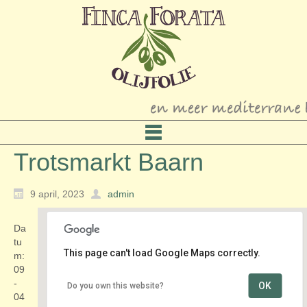
Trotsmarkt Baarn
9 april, 2023
admin
Da
tu
This page can't load Google Maps correctly.
m:
09
-
OK
Do you own this website?
Kasteel Groeneveld
04
Groeneveld 2 - Baarn