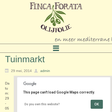
Tuinmarkt
29 mei, 2014
admin
Da
tu
This page can't load Google Maps correctly.
m:
29
-
OK
Do you own this website?
Tuinen van Slot Zeist
05
Zinzendorflaan 1 - Zeist