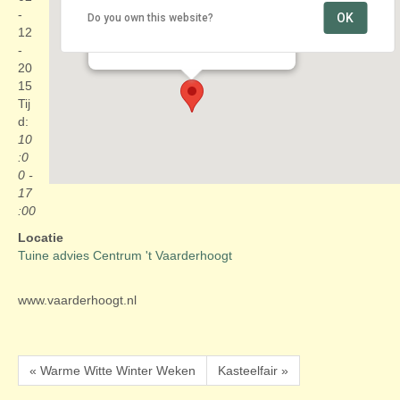
-
OK
Do you own this website?
Tuine advies Centrum ’t Vaarderhoogt
12
Dorresteinweg 72-B - Soest
Evenementen
-
20
15
Tij
d:
10
:0
0 -
17
:00
Locatie
Tuine advies Centrum 't Vaarderhoogt
www.vaarderhoogt.nl
« Warme Witte Winter Weken
Kasteelfair »