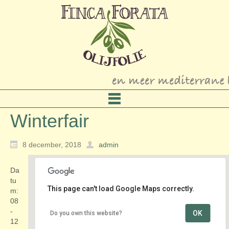
Winterfair
8 december, 2018
admin
Da
tu
This page can't load Google Maps correctly.
m:
08
-
OK
Do you own this website?
centrum
12
Rijnstraat - Woerden