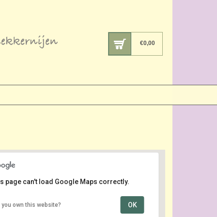
€
0,00
s page can't load Google Maps correctly.
OK
 you own this website?
Von Gimborn Arboretum
Velperengh 13 - Doorn