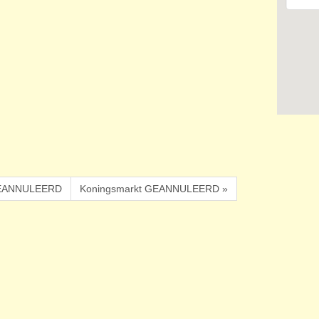
g GEANNULEERD
Koningsmarkt GEANNULEERD »