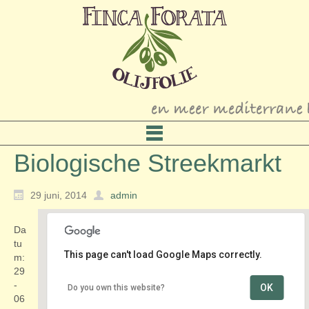
Biologische Streekmarkt
29 juni, 2014
admin
Da
tu
This page can't load Google Maps correctly.
m:
29
-
OK
Do you own this website?
Schoolstraat
06
Treubplein - Voorschoten