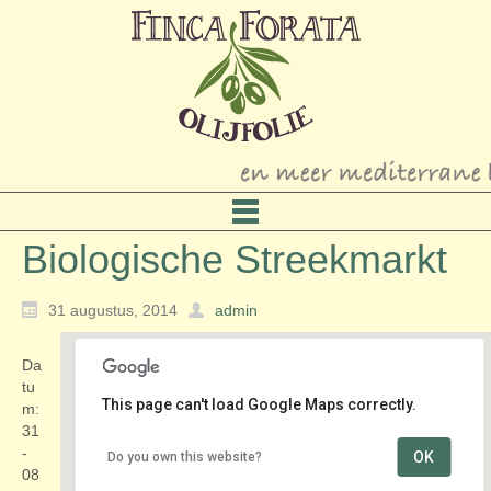
Biologische Streekmarkt
31 augustus, 2014
admin
Da
tu
This page can't load Google Maps correctly.
m:
31
-
OK
Do you own this website?
Schoolstraat
08
Treubplein - Voorschotern