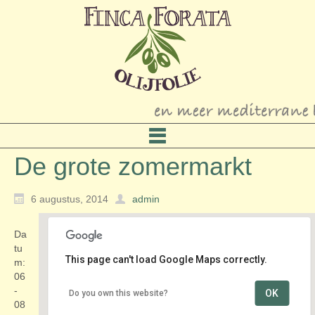
De grote zomermarkt
6 augustus, 2014
admin
Da
tu
This page can't load Google Maps correctly.
m:
06
-
OK
Do you own this website?
Centrum
08
Turfkade e.o. - Brielle