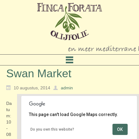
Swan Market
10 augustus, 2014
admin
Da
tu
This page can't load Google Maps correctly.
m:
10
-
OK
Do you own this website?
Kerkplein
08
Kerkplein - Den Haag