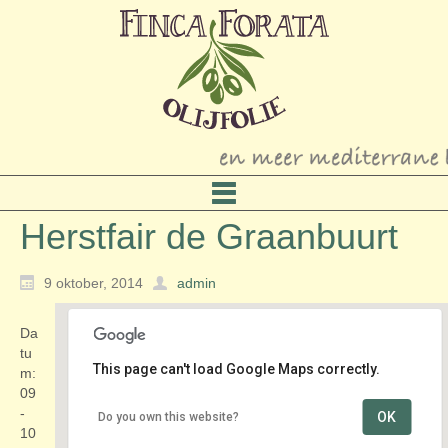
Herstfair de Graanbuurt
9 oktober, 2014
admin
Da
tu
This page can't load Google Maps correctly.
m:
09
-
OK
Do you own this website?
langs het riviertje de Giessen
10
Doetseweg 34-51 - Giessenburg