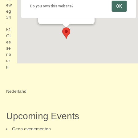
ew
OK
Do you own this website?
langs het riviertje de Giessen
eg
Doetseweg 34-51 - Giessenburg
Evenementen
34
-
51
Gi
es
se
nb
ur
g
Nederland
Upcoming Events
Geen evenementen