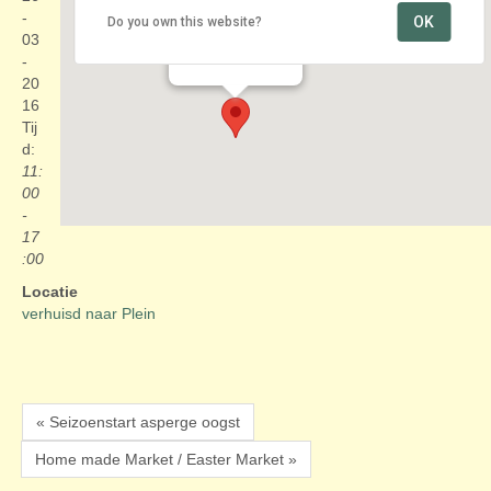
-
OK
Do you own this website?
verhuisd naar Plein
03
Plein - Den Haag
Evenementen
-
20
16
Tij
d:
11:
00
-
17
:00
Locatie
verhuisd naar Plein
« Seizoenstart asperge oogst
Home made Market / Easter Market »