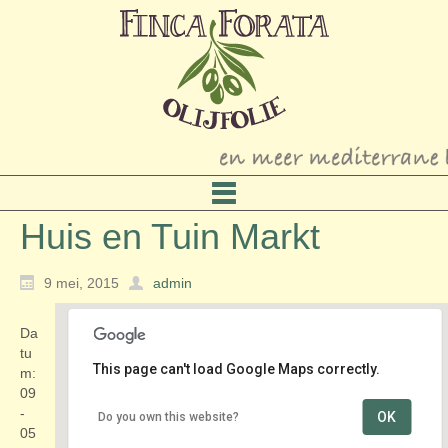
Huis en Tuin Markt
9 mei, 2015
admin
Da
tu
This page can't load Google Maps correctly.
m:
09
-
OK
Do you own this website?
de Dreef
05
de Dreef - Haarlem