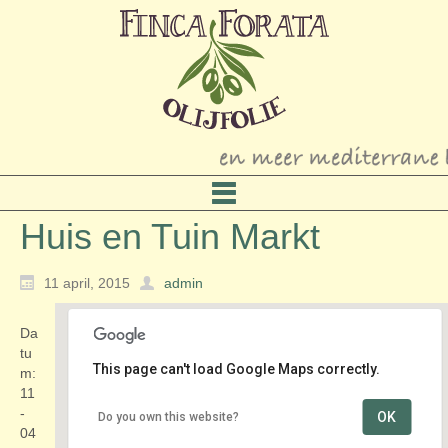
Huis en Tuin Markt
11 april, 2015
admin
Da
tu
This page can't load Google Maps correctly.
m:
11
-
OK
Do you own this website?
de Dreef
04
de Dreef - Haarlem