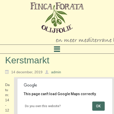
Kerstmarkt
14 december, 2019
admin
Da
tu
This page can't load Google Maps correctly.
m:
14
-
OK
Do you own this website?
Centrum
12
Raadhuisplein - Pijnacker