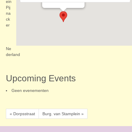
Evenementen
ein
Pij
na
ck
er
Ne
derland
Upcoming Events
Geen evenementen
« Dorpsstraat
Burg. van Stamplein »