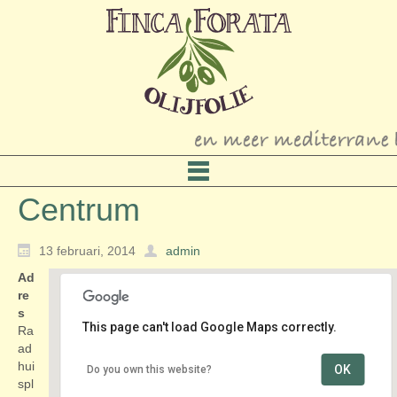
Centrum
13 februari, 2014
admin
Ad
re
s
This page can't load Google Maps correctly.
Ra
ad
hui
OK
Do you own this website?
Centrum
spl
Raadhuisplein - Pijnacker