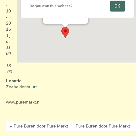
-
OK
Do you own this website?
Zeeheldenbuurt
10
Piet Heinstraat - Den Haag
Evenementen
-
20
16
Tij
d:
11:
00
-
18
:00
Locatie
Zeeheldenbuurt
www.puremarkt.nl
« Pure Buren door Pure Markt
Pure Buren door Pure Markt »