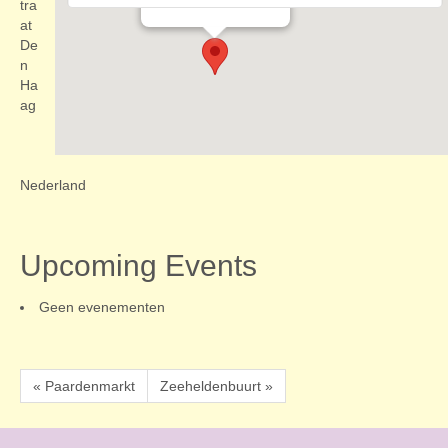
Evenementen
tra
at
De
n
Ha
ag
Nederland
Upcoming Events
Geen evenementen
« Paardenmarkt
Zeeheldenbuurt »