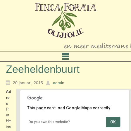
Zeeheldenbuurt
20 januari, 2015
admin
Ad
re
s
This page can't load Google Maps correctly.
Pi
et
He
OK
Do you own this website?
Zeeheldenbuurt
ins
Piet Heinstraat - Den Haag