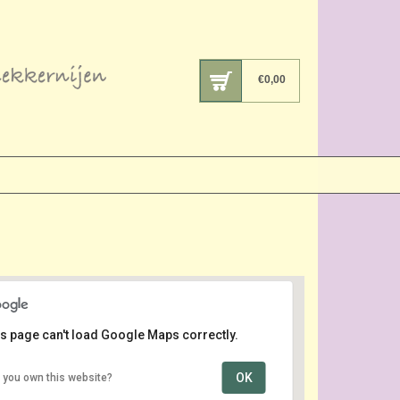
€
0,00
s page can't load Google Maps correctly.
OK
 you own this website?
Zeeheldenbuurt
Piet Heinstraat - Den Haag