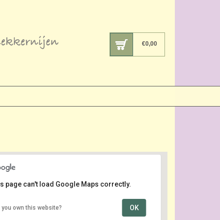
€
0,00
s page can't load Google Maps correctly.
OK
 you own this website?
Amstelpark
Amstelpark 1 - Amsterdam