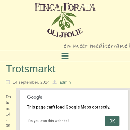
Trotsmarkt
14 september, 2014
admin
Da
tu
This page can't load Google Maps correctly.
m:
14
-
OK
Do you own this website?
Kasteel Groeneveld
09
Groeneveld 2 - Baarn