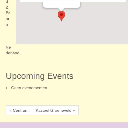
Evenementen
d
2
Ba
ar
n
Ne
derland
Upcoming Events
Geen evenementen
« Centrum
Kasteel Groeneveld »