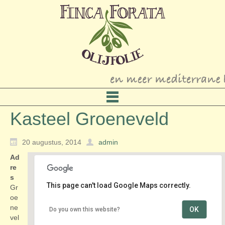
Kasteel Groeneveld
20 augustus, 2014
admin
Ad
re
s
This page can't load Google Maps correctly.
Gr
oe
ne
OK
Do you own this website?
Kasteel Groeneveld
vel
Groeneveld 2 - Baarn