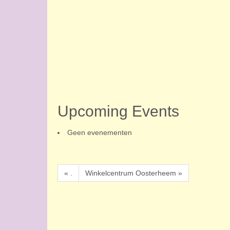
Upcoming Events
Geen evenementen
« .
Winkelcentrum Oosterheem »