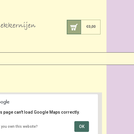
€
0,00
s page can't load Google Maps correctly.
OK
 you own this website?
Amstelplein Uithoorn
Amstelplein - Uithoorn