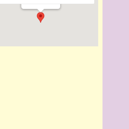
Evenementen