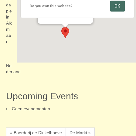
da
OK
Do you own this website?
bij de Grote Sint Laurenskerk
ple
Canadaplein - Alkmaar
Evenementen
in
Alk
m
aa
r
Ne
derland
Upcoming Events
Geen evenementen
« Boerderij de Dinkelhoeve
De Markt »