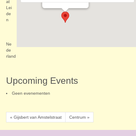
Evenementen
at
Lei
de
n
Ne
de
rland
Upcoming Events
Geen evenementen
« Gijsbert van Amstelstraat
Centrum »