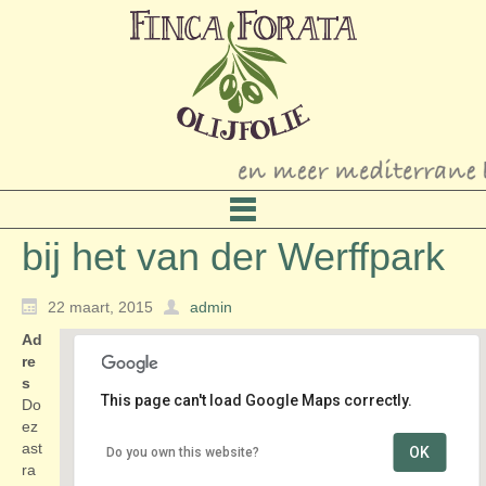
bij het van der Werffpark
22 maart, 2015
admin
Ad
re
s
This page can't load Google Maps correctly.
Do
ez
ast
OK
Do you own this website?
bij het van der Werffpark
ra
Doezastraat - Leiden