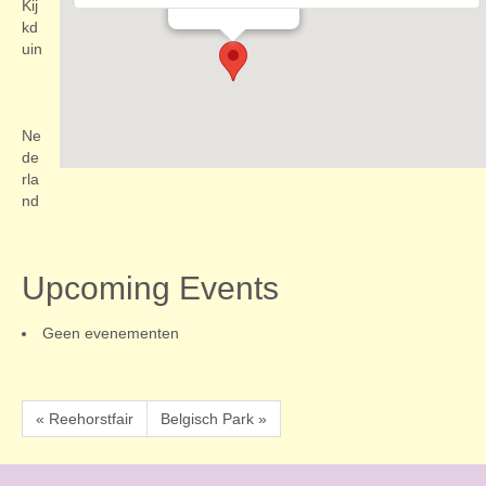
Evenementen
Kij
kd
uin
Ne
de
rla
nd
Upcoming Events
Geen evenementen
« Reehorstfair
Belgisch Park »