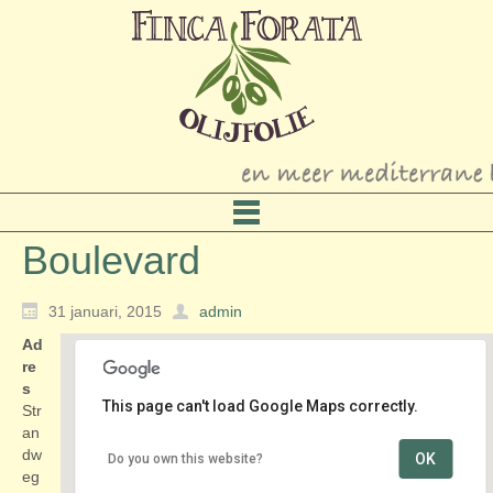
Boulevard
31 januari, 2015
admin
Ad
re
s
This page can't load Google Maps correctly.
Str
an
dw
OK
Do you own this website?
Boulevard
eg
Strandweg - Kijkduin