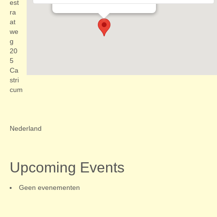
Evenementen
est
ra
at
we
g
20
5
Ca
stri
cum
Nederland
Upcoming Events
Geen evenementen