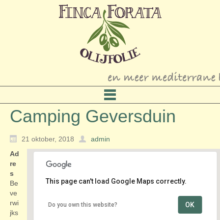
Camping Geversduin
21 oktober, 2018
admin
Ad
re
s
This page can't load Google Maps correctly.
Be
ve
rwi
OK
Do you own this website?
Camping Geversduin
jks
Beverwijksestraatweg 205 - Castricum