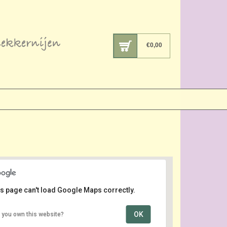
€
0,00
s page can't load Google Maps correctly.
OK
 you own this website?
Centrum
Kerklaan - Strijen