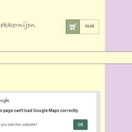
€
0,00
s page can't load Google Maps correctly.
OK
 you own this website?
Centrum
Centrum - 's Gravendeel