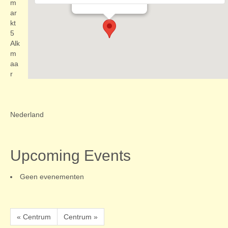
Evenementen
m
ar
kt
5
Alk
m
aa
r
Nederland
Upcoming Events
Geen evenementen
« Centrum
Centrum »