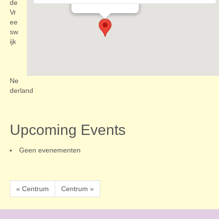
Evenementen
de
Vr
ee
sw
ijk
Ne
derland
Upcoming Events
Geen evenementen
« Centrum
Centrum »