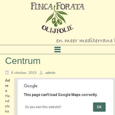
Centrum
6 oktober, 2015
admin
Ad
re
s
This page can't load Google Maps correctly.
Ha
nd
els
OK
Do you own this website?
Centrum
ka
Handelskade - Vreeswijk