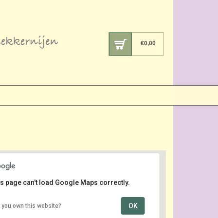
€
0,00
s page can't load Google Maps correctly.
OK
 you own this website?
centrum
Keizerstraat - Scheveningen