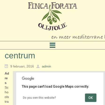
centrum
9 februari, 2016
admin
Ad
re
s
This page can't load Google Maps correctly.
Sc
ho
ols
OK
Do you own this website?
centrum
tra
Schoolstraat - Voorschoten