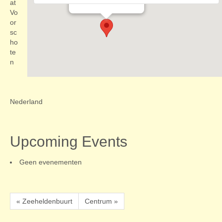
Evenementen
at
Vo
or
sc
ho
te
n
Nederland
Upcoming Events
Geen evenementen
« Zeeheldenbuurt
Centrum »