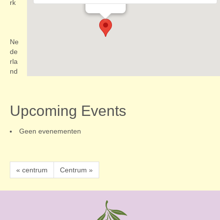
Evenementen
rk
Ne
de
rla
nd
Upcoming Events
Geen evenementen
« centrum
Centrum »