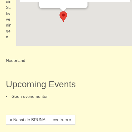
Evenementen
ein
Sc
he
ve
nin
ge
n
Nederland
Upcoming Events
Geen evenementen
« Naast de BRUNA
centrum »