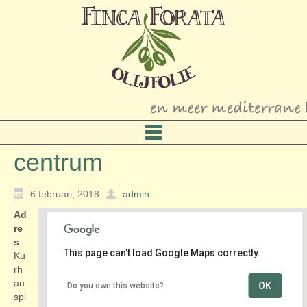
centrum
6 februari, 2018
admin
Ad
re
s
This page can't load Google Maps correctly.
Ku
rh
au
OK
Do you own this website?
centrum
spl
Kurhausplein - Scheveningen