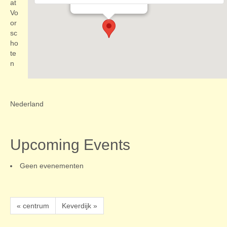
Evenementen
at
Vo
or
sc
ho
te
n
Nederland
Upcoming Events
Geen evenementen
« centrum
Keverdijk »