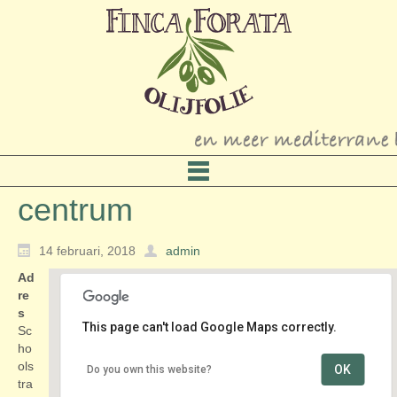
centrum
14 februari, 2018
admin
Ad
re
s
This page can't load Google Maps correctly.
Sc
ho
ols
OK
Do you own this website?
centrum
tra
Schoolstraat - Voorschoten