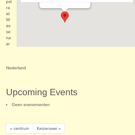
Evenementen
pst
ra
at
W
as
se
na
ar
Nederland
Upcoming Events
Geen evenementen
« centrum
Keizerswei »