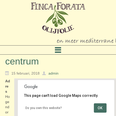
centrum
15 februari, 2018
admin
Ad
re
s
This page can't load Google Maps correctly.
Ho
ge
nd
OK
Do you own this website?
centrum
or
Hogendorpstraat - Wassenaar