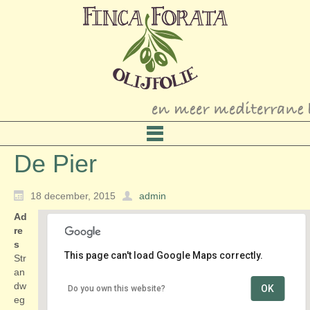
De Pier
18 december, 2015
admin
Ad
re
s
This page can't load Google Maps correctly.
Str
an
dw
OK
Do you own this website?
De Pier
eg
Strandweg - Scheveningen