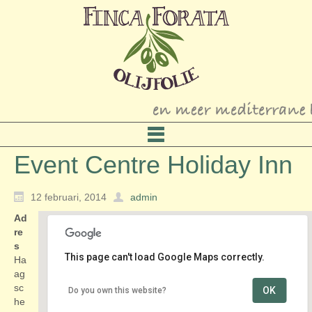
Event Centre Holiday Inn
12 februari, 2014
admin
Ad
re
s
This page can't load Google Maps correctly.
Ha
ag
sc
OK
Do you own this website?
Event Centre Holiday Inn
he
Haagsche Schouwweg 10 - Leiden