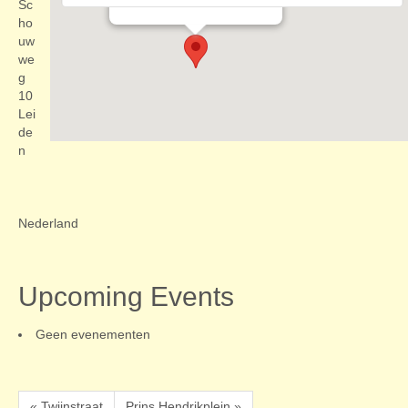
Evenementen
Sc
ho
uw
we
g
10
Lei
de
n
Nederland
Upcoming Events
Geen evenementen
« Twijnstraat
Prins Hendrikplein »