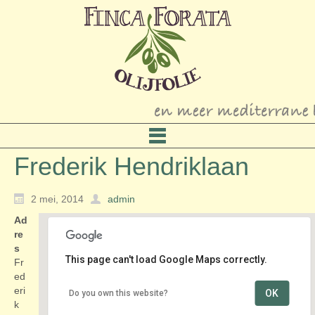
Frederik Hendriklaan
2 mei, 2014
admin
Ad
re
s
This page can't load Google Maps correctly.
Fr
ed
eri
OK
Do you own this website?
Frederik Hendriklaan
k
Frederik Hendriklaan - Den Haag