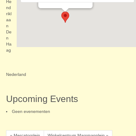
Evenementen
He
nd
rikl
aa
n
De
n
Ha
ag
Nederland
Upcoming Events
Geen evenementen
« Mercatorplein
Winkelcentrum Marsmanplein »