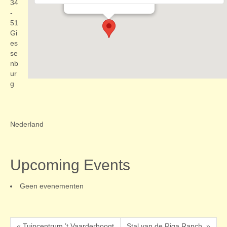
Evenementen
34
-
51
Gi
es
se
nb
ur
g
Nederland
Upcoming Events
Geen evenementen
« Tuincentrum ’t Vaarderhoogt
Stal van de Riga Ranch. »