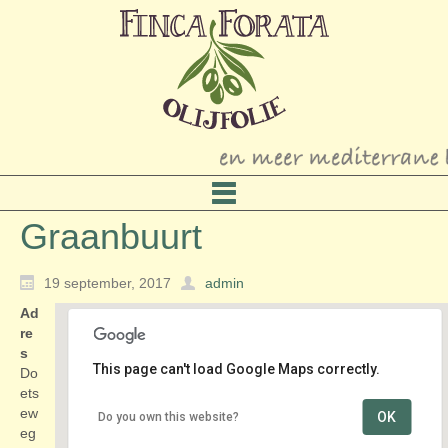
Graanbuurt
19 september, 2017
admin
Ad
re
s
This page can't load Google Maps correctly.
Do
ets
ew
OK
Do you own this website?
Graanbuurt
eg
Doetseweg 34-51 - Giessenburg