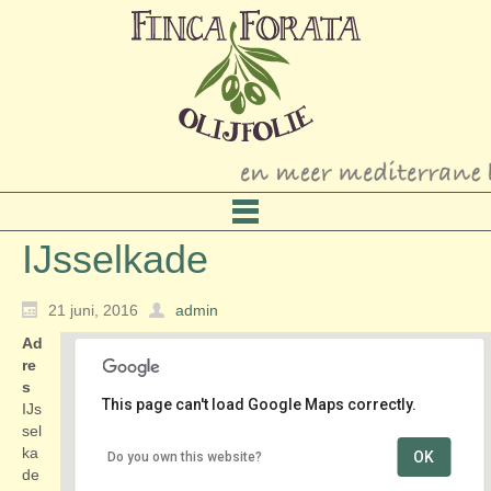
IJsselkade
21 juni, 2016
admin
Ad
re
s
This page can't load Google Maps correctly.
IJs
sel
ka
OK
Do you own this website?
IJsselkade
de
IJsselkade - Doesburg