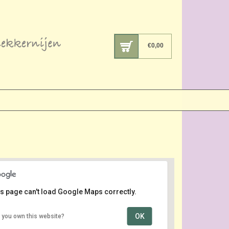
€
0,00
s page can't load Google Maps correctly.
OK
 you own this website?
Intratuin
Nobelweg 10 - Amsterdam