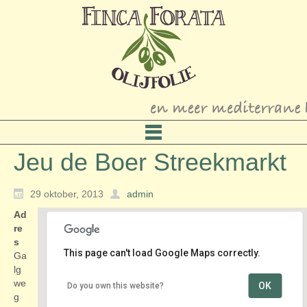
Jeu de Boer Streekmarkt
29 oktober, 2013
admin
Ad
re
s
This page can't load Google Maps correctly.
Ga
lg
we
OK
Do you own this website?
Jeu de Boer Streekmarkt
g
Galgweg 5 - Hazerswoude