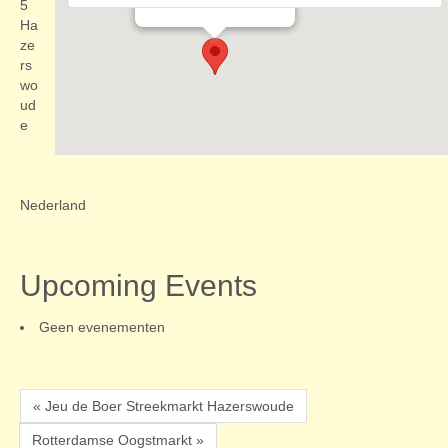
Evenementen
5
Ha
ze
rs
wo
ud
e
Nederland
Upcoming Events
Geen evenementen
« Jeu de Boer Streekmarkt Hazerswoude
Rotterdamse Oogstmarkt »