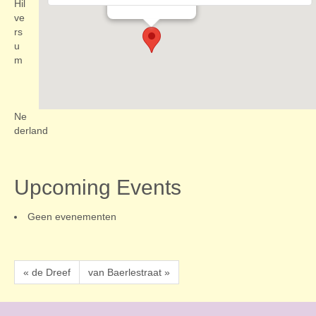
Evenementen
Hil
ve
rs
u
m
Ne
derland
Upcoming Events
Geen evenementen
« de Dreef
van Baerlestraat »