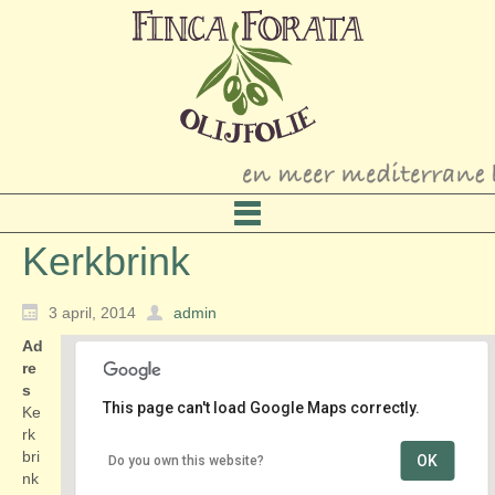
Kerkbrink
3 april, 2014
admin
Ad
re
s
This page can't load Google Maps correctly.
Ke
rk
bri
OK
Do you own this website?
Kerkbrink
nk
Kerkbrink - Hilversum