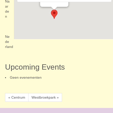
Evenementen
Na
ar
de
n
Ne
de
rland
Upcoming Events
Geen evenementen
« Centrum
Westbroekpark »