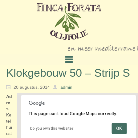
Klokgebouw 50 – Strijp S
20 augustus, 2014
admin
Ad
re
s
This page can't load Google Maps correctly.
Ke
tel
hui
OK
Do you own this website?
Klokgebouw 50 – Strijp S
sst
Ketelhuisstraat - Eindhoven