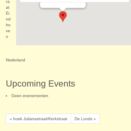
Evenementen
ra
at
Ei
nd
ho
ve
n
Nederland
Upcoming Events
Geen evenementen
« hoek Julianastraat/Kerkstraat
De Loods »