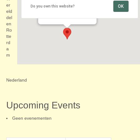
er
OK
Do you own this website?
Kop van Zuid-Entrepotgebouw
eld
Vijf Werelddelen - Rotterdam
Evenementen
del
en
Ro
tte
rd
a
m
Nederland
Upcoming Events
Geen evenementen