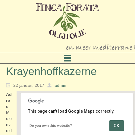
Krayenhoffkazerne
22 januari, 2017
admin
Ad
re
s
This page can't load Google Maps correctly.
M
ole
nv
OK
Do you own this website?
Krayenhoffkazerne
eld
Molenveldlaan 10 - Arnhem