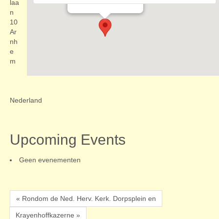
Evenementen
laa
n
10
Ar
nh
e
m
Nederland
Upcoming Events
Geen evenementen
« Rondom de Ned. Herv. Kerk. Dorpsplein en
Krayenhoffkazerne »