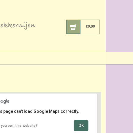
€
0,00
s page can't load Google Maps correctly.
OK
 you own this website?
Leidsche Rijn
Vleutensebaan - Utrecht